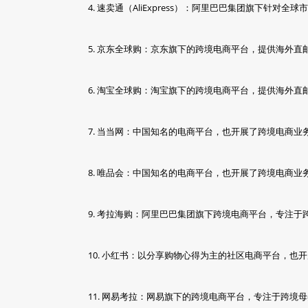
4. 速卖通（AliExpress）：阿里巴巴集团旗下针对全
5. 京东全球购：京东旗下的跨境电商平台，提供海外直
6. 淘宝全球购：淘宝旗下的跨境电商平台，提供海外直
7. 当当网：中国知名的电商平台，也开展了跨境电商业
8. 唯品会：中国知名的电商平台，也开展了跨境电商业
9. 考拉海购：阿里巴巴集团旗下跨境电商平台，专注
10. 小红书：以分享购物心得为主的社区电商平台，也
11. 网易考拉：网易旗下的跨境电商平台，专注于跨境