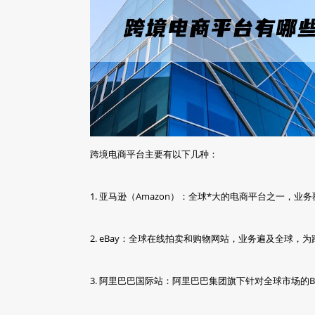
跨境电商平台主要有以下几种：
1. 亚马逊（Amazon）：全球*大的电商平台之一，
2. eBay：全球在线拍卖和购物网站，业务遍及全球，
3. 阿里巴巴国际站：阿里巴巴集团旗下针对全球市场的B