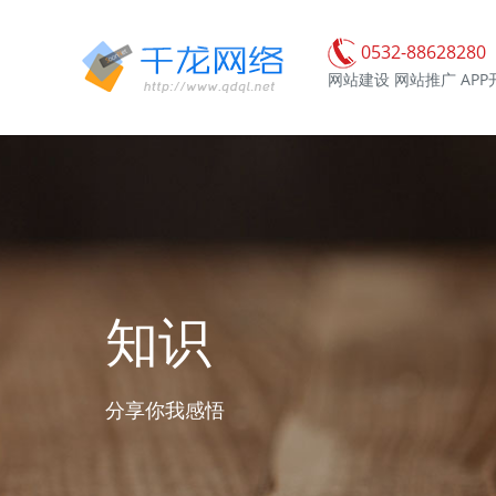
0532-88628280
网站建设 网站推广 APP
知识
分享你我感悟