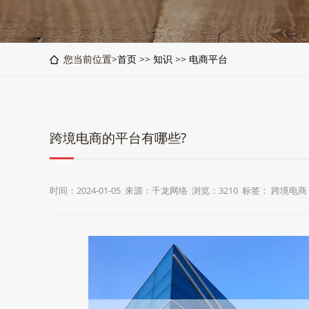
您当前位置>
首页
>>
知识
>>
电商平台
跨境电商的平台有哪些?
时间：2024-01-05 来源：千龙网络 浏览：3210 标签：
跨境电商