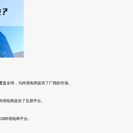
业务覆盖全球，为跨境电商提供了广阔的市场。
为跨境电商提供了交易平台。
2B跨境电商平台。